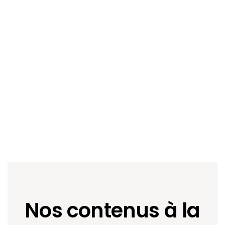
Accountable
our
training on document simplification and the improvement
of training in your company
Nos contenus à la